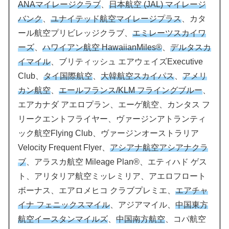
ANAマイレージクラブ
、
日本航空 (JAL) マイレージ
バンク
、
ユナイテッド航空マイレージプラス
、カタ
ール航空プリビレッジクラブ、
エミレーツスカイワ
ーズ
、
ハワイアン航空 HawaiianMiles®
、
デルタスカ
イマイル
、ブリティッシュ エアウェイズExecutive
Club、
タイ国際航空
、
大韓航空スカイパス
、
アメリ
カン航空
、
エールフランス/KLM フライングブルー
、
エアカナダ アエロプラン、エーゲ航空、カンタス フ
リークエントフライヤー、ヴァージンアトランティ
ック航空Flying Club、ヴァージンオーストラリア
Velocity Frequent Flyer、
アシアナ航空アシアナクラ
ブ
、アラスカ航空 Mileage Plan®、エティハド ゲス
ト、アリタリア航空ミッレミリア、アエロフロート
ボーナス、エアロメヒコ クラブプレミエ、
エアチャ
イナ フェニックスマイル
、アジアマイル、
中国東方
航空イースタンマイルズ
、
中国南方航空
、コパ航空