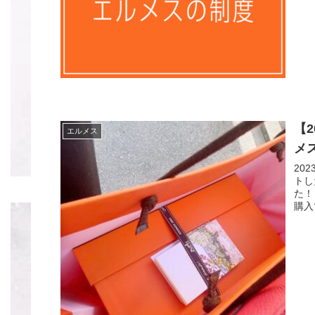
【
エルメス
メ
20
トし
た！
購入