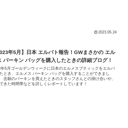
2023.05.24
2023年5月】日本 エルパト報告！GWまさかの エル
ス バーキン バッグを購入したときの詳細ブログ！
23年5月ゴールデンウィークに日本のエルメスブティックをエルパ
たとき、エルメス バーキン バッグを購入することができまし
 念願のバーキンを買えたときのスタッフさんとの掛け合いや、
できた時間帯などを詳しくレポートしています！