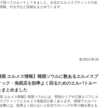
て回ってエルパトしてきました。台北のエルメスブティックの全
情報、行き方など詳細をまとめています。
2023.09.29
韓国 エルメス情報】韓国ソウルに数あるエルメスブ
ィック・免税店を効率よく回るためのエルパトルー
をまとめました
国 エルメス情報】韓国ソウルには、明洞エリアや江南エリアにエ
スブティックとエルメス免税店が多くあります。韓国でエルパト
る際には、効率よく回らないと目当てのバッグや革小物を買える